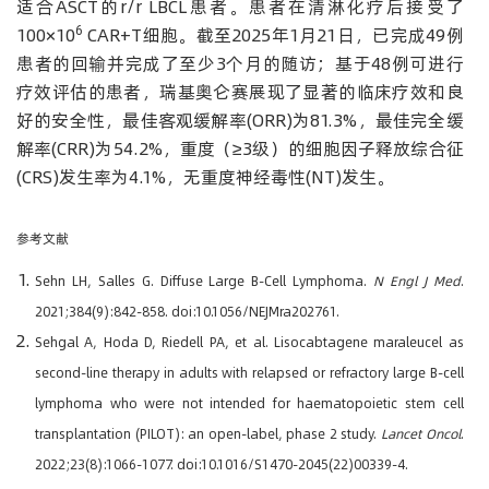
适合ASCT的r/r LBCL患者。患者在清淋化疗后接受了
6
100×10
CAR+T细胞。截至2025年1月21日，已完成49例
患者的回输并完成了至少3个月的随访；基于48例可进行
疗效评估的患者，瑞基奥仑赛展现了显著的临床疗效和良
好的安全性，最佳客观缓解率(ORR)为81.3%，最佳完全缓
解率(CRR)为54.2%，重度（≥3级）的细胞因子释放综合征
(CRS)发生率为4.1%，无重度神经毒性(NT)发生。
参考文献
Sehn LH, Salles G. Diffuse Large B-Cell Lymphoma.
N Engl J Med
.
2021;384(9):842-858. doi:10.1056/NEJMra202761.
Sehgal A, Hoda D, Riedell PA, et al. Lisocabtagene maraleucel as
second-line therapy in adults with relapsed or refractory large B-cell
lymphoma who were not intended for haematopoietic stem cell
transplantation (PILOT): an open-label, phase 2 study.
Lancet Oncol
.
2022;23(8):1066-1077. doi:10.1016/S1470-2045(22)00339-4.