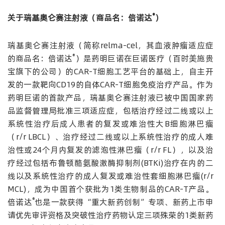
®
关于瑞基奥仑赛注射液（商品名：倍诺达
）
瑞基奥仑赛注射液（简称relma-cel，其血液肿瘤适应症
®
的商品名：倍诺达
）是药明巨诺在巨诺医疗（百时美施贵
宝旗下的公司）的CAR-T细胞工艺平台的基础上，自主开
发的一款靶向CD19的自体CAR-T细胞免疫治疗产品。作为
药明巨诺的首款产品，瑞基奥仑赛注射液已被中国国家药
品监督管理局批准三项适应症，包括治疗经过二线或以上
系统性治疗后成人患者的复发或难治性大B细胞淋巴瘤
（r/r LBCL）、治疗经过二线或以上系统性治疗的成人难
治性或24个月内复发的滤泡性淋巴瘤（r/r FL），以及治
疗经过包括布鲁顿酪氨酸激酶抑制剂(BTKi)治疗在内的二
线以及系统性治疗的成人复发或难治性套细胞淋巴瘤(r/r
MCL)，成为中国首个获批为1类生物制品的CAR-T产品。
®
倍诺达
也是一款获得“重大新药创制”专项、新药上市申
请优先审评资格及突破性治疗药物认定三项殊荣的1类新药