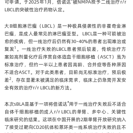
®
可申请。于2025年1月，倍诺达
被NMPA授予二线治疗r/r
LBCL的突破性治疗药物认定。
大B细胞淋巴瘤（LBCL）是一种极具侵袭性的非霍奇金淋
巴瘤，是成人最常见的淋巴瘤亚型。 LBCL是一种可能被治
愈的疾病，但一线治疗后仍然有30–40%的患者出现难治或
1
复发
。一线治疗失败的LBCL患者预后较差，传统治疗方
案如高剂量化疗后序贯自体造血干细胞移植（ASCT）虽为
标准治疗，但约一半以上患者因高龄、合并症等各种原因
不适合ASCT。对于此类患者，目前尚无标准治疗，预后极
2
差
，存在显著未被满足的临床需求，临床上仍急需开发安
全有效的治疗r/r LBCL的新方法。
®
本次sBLA是基于一项将倍诺达
用于一线治疗失败后不适合
自体干细胞移植的成人r/r LBCL的单臂、多中心、关键性
临床研究的结果。这项在中国开展的2期单臂开放研究纳入
了接受过靶向CD20抗体和蒽环类一线系统治疗失败的且不