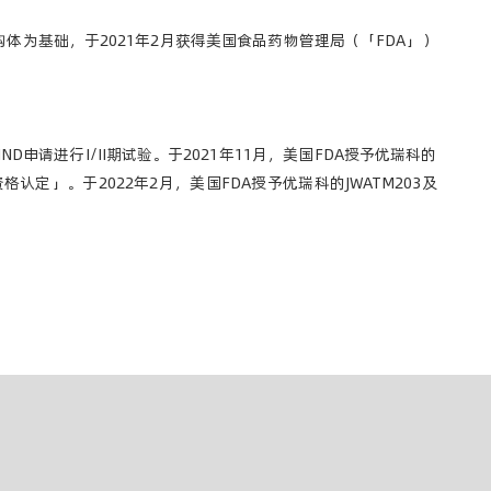
体（「CAR」）结构体为基础，于2021年2月获得美国食品药物管理局（「FDA」）
ND申请进行I/II期试验。于2021年11月，美国FDA授予优瑞科的
定」。于2022年2月，美国FDA授予优瑞科的JWATM203及