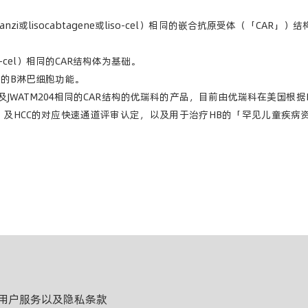
。
ucel (Breyanzi或lisocabtagene或liso-cel）相同的嵌合抗原受
(orva-cel）相同的CAR结构体为基础。
常的B淋巴细胞功能。
03及JWATM204相同的CAR结构的优瑞科的产品，目前由优瑞科在美国根据I
）及HCC的对应快速通道评审认定，以及用于治疗HB的「罕见儿童疾病资格认
用户服务以及隐私条款