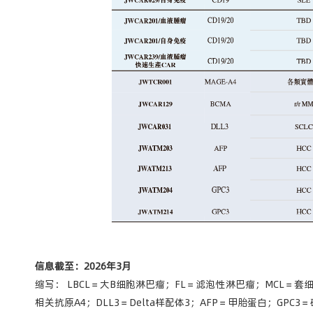
信息截至：
2026
年
3
月
缩写： LBCL＝大B细胞淋巴瘤；FL＝滤泡性淋巴瘤；MCL＝套
相关抗原A4；DLL3＝Delta样配体3；AFP＝甲胎蛋白；GPC