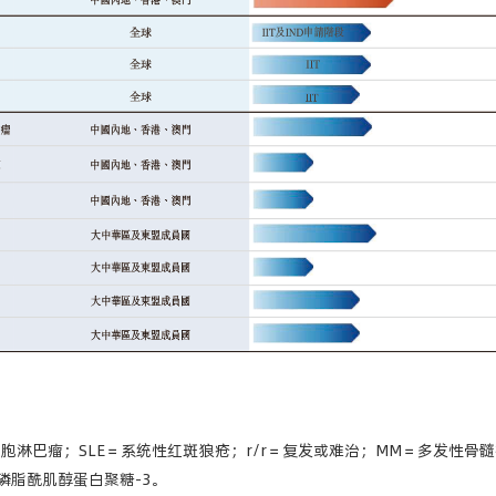
细胞淋巴瘤；SLE＝系统性红斑狼疮；r/r＝复发或难治；MM＝多发性骨髓瘤
3＝磷脂酰肌醇蛋白聚糖-3。