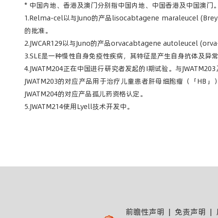
* 中国内地、香港及澳门分别指中国内地、中国香港及中国澳门
1.Relma-cel以与Juno的产品lisocabtagene marale
的批准。
2.JWCAR129以与Juno的产品orvacabtagene autoleucel 
3.SLE是一种慢性自身免疫性疾病，其特征是产生自身抗体及异
4.JWATM204正在中国进行研究者发起的I期试验。与JWATM2
JWATM203的对应产品用于治疗儿童患者肝母细胞瘤（「HB」
JWATM204的对应产品孤儿药资格认定。
5.JWATM214使用Lyell技术开发中。
前瞻性声明
|
免责声明
|